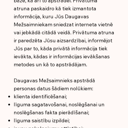
bāzē, kā arī to apstrādei. Privātuma
atruna paskaidro kā tiek izmantota
informācija, kuru Jūs Daugavas
Mežsaimniekam sniedzat interneta vietnē
vai jebkādā citādā veidā. Privātuma atruna
ir paredzēta Jūsu aizsardzībai, informējot
Jūs par to, kāda privātā informācija tiek
ievākta, kādas ir informācijas ievākšanas
metodes un kā to apstrādājam.
Daugavas Mežsaimnieks apstrādā
personas datus šādiem nolūkiem:
klienta identificēšanai;
līguma sagatavošanai, noslēgšanai un
noslēgšanas fakta pierādīšanai;
līguma saistību izpildei;