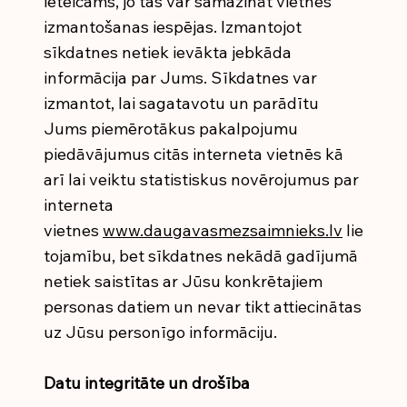
ieteicams, jo tas var samazināt vietnes
izmantošanas iespējas. Izmantojot
sīkdatnes netiek ievākta jebkāda
informācija par Jums. Sīkdatnes var
izmantot, lai sagatavotu un parādītu
Jums piemērotākus pakalpojumu
piedāvājumus citās interneta vietnēs kā
arī lai veiktu statistiskus novērojumus par
interneta
vietnes
www.daugavasmezsaimnieks.lv
lie
tojamību, bet sīkdatnes nekādā gadījumā
netiek saistītas ar Jūsu konkrētajiem
personas datiem un nevar tikt attiecinātas
uz Jūsu personīgo informāciju.
Datu integritāte un drošība