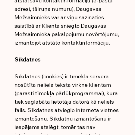
atstāj savu kontaktinformāciju (e-pasta
adresi, tālruņa numuru), Daugavas
Mežsaimnieks var ar viņu sazināties
saistībā ar Klienta sniegto Daugavas
Mežsaimnieka pakalpojumu novērtējumu,
izmantojot atstāto kontaktinformāciju.
Sīkdatnes
Sīkdatnes (cookies) ir tīmekļa servera
nosūtīta neliela teksta virkne klientam
(parasti tīmekļa pārlūkprogrammai), kura
tiek saglabāta lietotāja datorā kā neliels
fails. Sīkdatnes atvieglo interneta vietnes
izmantošanu. Sīkdatņu izmantošanu ir
iespējams atslēgt, tomēr tas nav