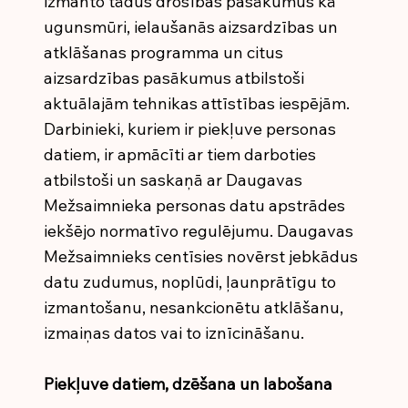
izmanto tādus drošības pasākumus kā
ugunsmūri, ielaušanās aizsardzības un
atklāšanas programma un citus
aizsardzības pasākumus atbilstoši
aktuālajām tehnikas attīstības iespējām.
Darbinieki, kuriem ir piekļuve personas
datiem, ir apmācīti ar tiem darboties
atbilstoši un saskaņā ar Daugavas
Mežsaimnieka personas datu apstrādes
iekšējo normatīvo regulējumu. Daugavas
Mežsaimnieks centīsies novērst jebkādus
datu zudumus, noplūdi, ļaunprātīgu to
izmantošanu, nesankcionētu atklāšanu,
izmaiņas datos vai to iznīcināšanu.
Piekļuve datiem, dzēšana un labošana