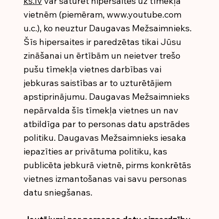
ks.lv
var saturēt hipersaites uz tīmekļa
vietnēm (piemēram,
www.youtube.com
u.c.), ko neuztur Daugavas Mežsaimnieks.
Šīs hipersaites ir paredzētas tikai Jūsu
zināšanai un ērtībām un neietver trešo
pušu tīmekļa vietnes darbības vai
jebkuras saistības ar to uzturētājiem
apstiprinājumu. Daugavas Mežsaimnieks
nepārvalda šīs tīmekļa vietnes un nav
atbildīga par to personas datu apstrādes
politiku. Daugavas Mežsaimnieks iesaka
iepazīties ar privātuma politiku, kas
publicēta jebkurā vietnē, pirms konkrētās
vietnes izmantošanas vai savu personas
datu sniegšanas.