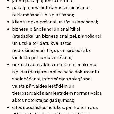
jaunu pakalpojumu attīstībai;
pakalpojuma lietošanas veicināšanai,
reklamēšanai un izplatīšanai;
klientu apkalpošanai un tās uzlabošanai;
biznesa plānošanai un analītikai
(statistikai un biznesa analīzei, plānošanai
un uzskaitei, datu kvalitātes
nodrošināšanai, tirgus un sabiedriskā
viedokļa pētījumu veikšanai);
normatīvajos aktos noteikto pienākumu
izpildei (darījumu apliecinošo dokumentu
saglabāšanai, informācijas sniegšanai
valsts pārvaldes iestādēm un
tiesībsargājošajām iestādēm normatīvajos
aktos noteiktajos gadījumos);
citos specifiskos nolūkos, par kuriem Jūs