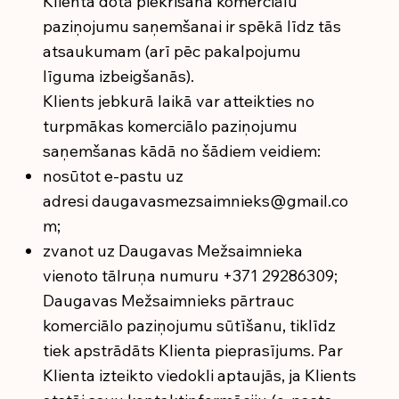
Klienta dotā piekrišana komerciālu
paziņojumu saņemšanai ir spēkā līdz tās
atsaukumam (arī pēc pakalpojumu
līguma izbeigšanās).
Klients jebkurā laikā var atteikties no
turpmākas komerciālo paziņojumu
saņemšanas kādā no šādiem veidiem:
nosūtot e-pastu uz
adresi
daugavasmezsaimnieks@gmail.co
m
;
zvanot uz Daugavas Mežsaimnieka
vienoto tālruņa numuru +371 29286309;
Daugavas Mežsaimnieks pārtrauc
komerciālo paziņojumu sūtīšanu, tiklīdz
tiek apstrādāts Klienta pieprasījums. Par
Klienta izteikto viedokli aptaujās, ja Klients