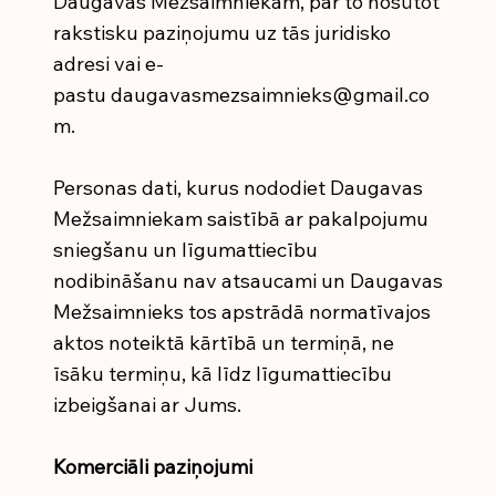
Daugavas Mežsaimniekam, par to nosūtot
rakstisku paziņojumu uz tās juridisko
adresi vai e-
pastu
daugavasmezsaimnieks@gmail.co
m
.
Personas dati, kurus nododiet Daugavas
Mežsaimniekam saistībā ar pakalpojumu
sniegšanu un līgumattiecību
nodibināšanu nav atsaucami un Daugavas
Mežsaimnieks tos apstrādā normatīvajos
aktos noteiktā kārtībā un termiņā, ne
īsāku termiņu, kā līdz līgumattiecību
izbeigšanai ar Jums.
Komerciāli paziņojumi