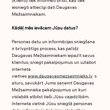
(Klienti) tiek informēti brīdī, kad tiek
iesniegti attiecīgi dati Daugavas
Mežsaimniekam.
Kādēļ mēs ievācam Jūsu datus?
Personas datu un informācijas sniegšana
ir brīvprātīgs process, kas palīdz
Daugavas Mežsaimniekam iepazīt savus
klientus, sniegt pakalpojumus un uzlabot
interneta
vietnes
www.daugavasmezsaimnieks.lv
s
aturu, savukārt Jums saņemt Daugavas
Mežsaimnieka pakalpojumus un kuri
vislabāk atbilst tieši Jūsu vajadzībām.
Interneta vietnē Jūsu sniegtā personas