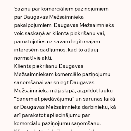
Saziņu par komerciāliem paziņojumiem
par Daugavas Mežsaimnieka
pakalpojumiem, Daugavas Mežsaimnieks
veic saskaņā ar klienta piekrišanu vai,
pamatojoties uz savām leģitīmajām
interesēm gadījumos, kad to atļauj
normatīvie akti.
Klients piekrišanu Daugavas
Mežsaimniekam komerciālo paziņojumu
saņemšanai var sniegt Daugavas
Mežsaimnieka mājaslapā, aizpildot lauku
“Saņemiet piedāvājumu” un sarunas laikā
ar Daugavas Mežsaimnieka darbinieku, kā
arī parakstot apliecinājumu par
komerciālu paziņojumu saņemšanu.