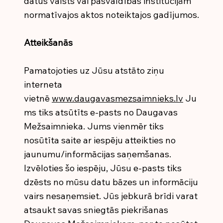
datus valsts vai pašvaldības institūcijām
normatīvajos aktos noteiktajos gadījumos.
Atteikšanās
Pamatojoties uz Jūsu atstāto ziņu
interneta
vietnē
www.daugavasmezsaimnieks.lv
Ju
ms tiks atsūtīts e-pasts no Daugavas
Mežsaimnieka. Jums vienmēr tiks
nosūtīta saite ar iespēju atteikties no
jaunumu/informācijas saņemšanas.
Izvēloties šo iespēju, Jūsu e-pasts tiks
dzēsts no mūsu datu bāzes un informāciju
vairs nesaņemsiet. Jūs jebkurā brīdi varat
atsaukt savas sniegtās piekrišanas