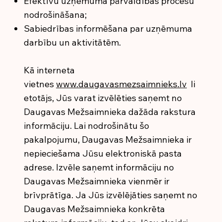
Efektīvu uzņēmuma pārvaldības procesu
nodrošināšana;
Sabiedrības informēšana par uzņēmuma
darbību un aktivitātēm.
Kā interneta
vietnes
www.daugavasmezsaimnieks.lv
li
etotājs, Jūs varat izvēlēties saņemt no
Daugavas Mežsaimnieka dažāda rakstura
informāciju. Lai nodrošinātu šo
pakalpojumu, Daugavas Mežsaimnieka ir
nepieciešama Jūsu elektroniskā pasta
adrese. Izvēle saņemt informāciju no
Daugavas Mežsaimnieka vienmēr ir
brīvprātīga. Ja Jūs izvēlējāties saņemt no
Daugavas Mežsaimnieka konkrēta