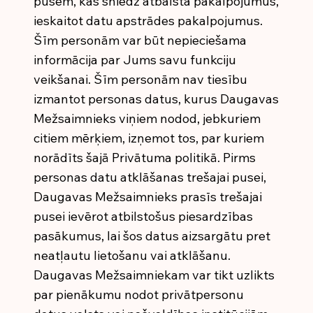
pusēm, kas sniedz atbalsta pakalpojumus,
ieskaitot datu apstrādes pakalpojumus.
Šīm personām var būt nepieciešama
informācija par Jums savu funkciju
veikšanai. Šīm personām nav tiesību
izmantot personas datus, kurus Daugavas
Mežsaimnieks viņiem nodod, jebkuriem
citiem mērķiem, izņemot tos, par kuriem
norādīts šajā Privātuma politikā. Pirms
personas datu atklāšanas trešajai pusei,
Daugavas Mežsaimnieks prasīs trešajai
pusei ievērot atbilstošus piesardzības
pasākumus, lai šos datus aizsargātu pret
neatļautu lietošanu vai atklāšanu.
Daugavas Mežsaimniekam var tikt uzlikts
par pienākumu nodot privātpersonu