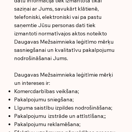
datu informācija tiek izmantota tikai
saziņai ar Jums, savukārt klātienē,
telefoniski, elektroniski vai pa pastu
saņemtie Jūsu personas dati tiek
izmantoti normatīvajos aktos noteikto
Daugavas Mežsaimnieka leģitīmo mērķu
sasniegšanai un kvalitatīvu pakalpojumu
nodrošināšanai Jums.
Daugavas Mežsaimnieka leģitīmie mērķi
un intereses ir:
Komercdarbības veikšana;
Pakalpojumu sniegšana;
Līguma saistību izpildes nodrošināšana;
Pakalpojumu izstrāde un attīstīšana;;
Pakalpojumu reklamēšana;