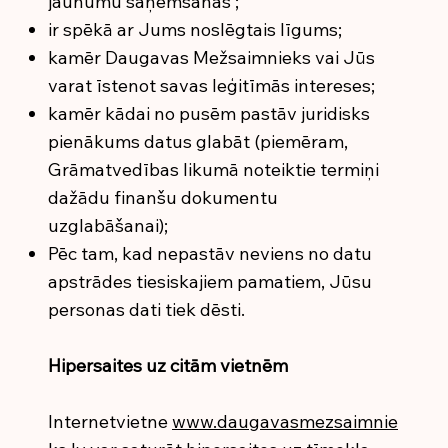
jaunumu saņemšanas ;
ir spēkā ar Jums noslēgtais līgums;
kamēr Daugavas Mežsaimnieks vai Jūs
varat īstenot savas leģitīmās intereses;
kamēr kādai no pusēm pastāv juridisks
pienākums datus glabāt (piemēram,
Grāmatvedības likumā noteiktie termiņi
dažādu finanšu dokumentu
uzglabāšanai);
Pēc tam, kad nepastāv neviens no datu
apstrādes tiesiskajiem pamatiem, Jūsu
personas dati tiek dēsti.
Hipersaites uz citām vietnēm
Internetvietne
www.daugavasmezsaimnie