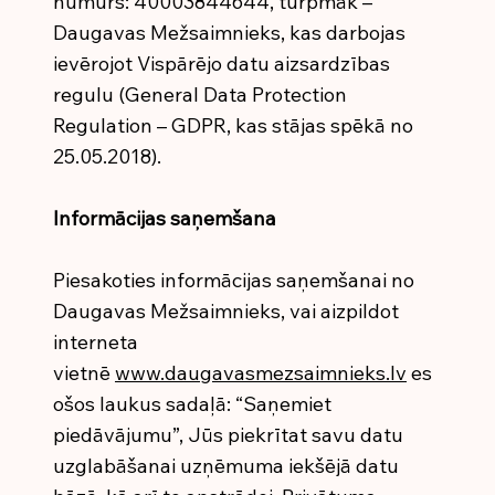
numurs: 40003844644, turpmāk –
Daugavas Mežsaimnieks, kas darbojas
ievērojot Vispārējo datu aizsardzības
regulu (General Data Protection
Regulation – GDPR, kas stājas spēkā no
25.05.2018).
Informācijas saņemšana
Piesakoties informācijas saņemšanai no
Daugavas Mežsaimnieks, vai aizpildot
interneta
vietnē
www.daugavasmezsaimnieks.lv
es
ošos laukus sadaļā: “Saņemiet
piedāvājumu”, Jūs piekrītat savu datu
uzglabāšanai uzņēmuma iekšējā datu