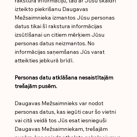
rakstura informāciju, tad ar Jūsu skaidri
izteikto piekrišanu Daugavas
Mežsaimnieka izmantos Jūsu personas
datus tikai šī rakstura informācijas
izsūtīšanai un citiem mērķiem Jūsu
personas datus neizmantos. No
informācijas saņemšanas Jūs varat
atteikties jebkurā brīdī.
Personas datu atklāšana nesaistītajām
trešajām pusēm.
Daugavas Mežsaimnieks var nodot
personas datus, kas iegūti caur šo vietni
vai citā veidā tos Jūs esat iesnieguši
Daugavas Mežsaimniekam, trešajām