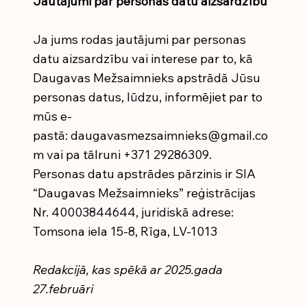
Jautājumi par personas datu aizsardzību
Ja jums rodas jautājumi par personas
datu aizsardzību vai interese par to, kā
Daugavas Mežsaimnieks apstrādā Jūsu
personas datus, lūdzu, informējiet par to
mūs e-
pastā:
daugavasmezsaimnieks@gmail.co
m
vai pa tālruni +371 29286309.
Personas datu apstrādes pārzinis ir SIA
“Daugavas Mežsaimnieks” reģistrācijas
Nr. 40003844644, juridiskā adrese:
Tomsona iela 15-8, Rīga, LV-1013
Redakcijā, kas spēkā ar 2025.gada
27.februāri