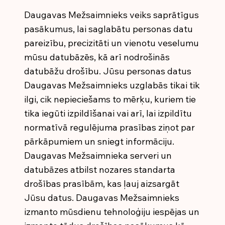
Daugavas Mežsaimnieks veiks saprātīgus
pasākumus, lai saglabātu personas datu
pareizību, precizitāti un vienotu veselumu
mūsu datubāzēs, kā arī nodrošinās
datubāžu drošību. Jūsu personas datus
Daugavas Mežsaimnieks uzglabās tikai tik
ilgi, cik nepieciešams to mērķu, kuriem tie
tika iegūti izpildīšanai vai arī, lai izpildītu
normatīvā regulējuma prasības ziņot par
pārkāpumiem un sniegt informāciju.
Daugavas Mežsaimnieka serveri un
datubāzes atbilst nozares standarta
drošības prasībām, kas ļauj aizsargāt
Jūsu datus. Daugavas Mežsaimnieks
izmanto mūsdienu tehnoloģiju iespējas un