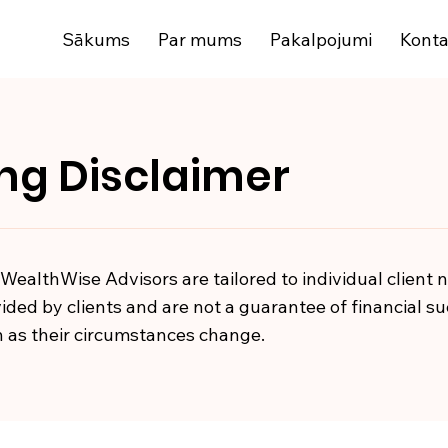
Sākums
Par mums
Pakalpojumi
Konta
ing Disclaimer
 WealthWise Advisors are tailored to individual client
ded by clients and are not a guarantee of financial suc
n as their circumstances change.